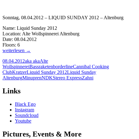
Sonntag, 08.04.2012 – LIQUID SUNDAY 2012 – Altenburg
Name: Liquid Sunday 2012
Location: Alte Wollspinnerei Altenburg
Date: 08.04.2012
Floors: 6
Liquid
weiterlesen
→
Sunday
08.04.2012
aka aka
Alte
Alte
Wollspinnerei
Bassraketen
borderline
Cannibal Cooking
Wollspinnerei
Club
Kratzer
Liquid Sunday 2012
Liquid Sunday
Altenburg
Altenburg
Minupren
NDK
Stereo Express
Zahni
|
08.04.2012
Links
Black Ego
Instagram
Soundcloud
Youtube
Pictures, Events & More