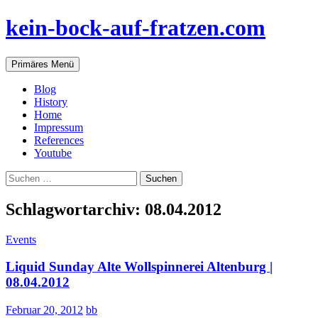
Zum
kein-bock-auf-fratzen.com
Inhalt
springen
Suchen
Primäres Menü
Blog
History
Home
Impressum
References
Youtube
Suchen
nach:
Schlagwortarchiv: 08.04.2012
Events
Liquid Sunday Alte Wollspinnerei Altenburg |
08.04.2012
Februar 20, 2012
bb