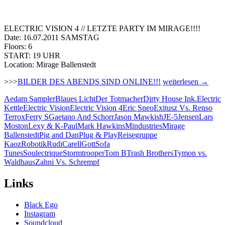
ELECTRIC VISION 4 // LETZTE PARTY IM MIRAGE!!!!
Date: 16.07.2011 SAMSTAG
Floors: 6
START: 19 UHR
Location: Mirage Ballenstedt
16.07.2011
>>>
BILDER DES ABENDS SIND ONLINE!!!
weiterlesen
→
–
Aedam Sampler
Blaues Licht
Der Totmacher
Dirty House Ink.
Electric
Electric
Kettle
Electric Vision
Electric Vision 4
Eric Sneo
Exitusz Vs. Renso
Vision
Terrox
Ferry S
Gaetano And Schorr
Jason Mawkish
JE-5
Jensen
Lars
4
Moston
Lexy & K-Paul
Mark Hawkins
Mindustries
Mirage
Mirage
Ballenstedt
Pig and Dan
Plug & Play
Reisegruppe
Ballenstedt
Kaoz
Robotik
RudiCarellGott
Sofa
|
Tunes
Soulectrique
Stormtrooper
Tom B
Trash Brothers
Tymon vs.
Letzte
Waldhaus
Zahni Vs. Schrempf
Party
im
Mirage
Links
Black Ego
Instagram
Soundcloud