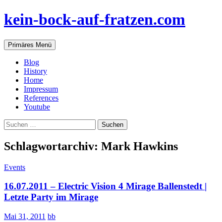
Zum
kein-bock-auf-fratzen.com
Inhalt
springen
Suchen
Primäres Menü
Blog
History
Home
Impressum
References
Youtube
Suchen
nach:
Schlagwortarchiv: Mark Hawkins
Events
16.07.2011 – Electric Vision 4 Mirage Ballenstedt |
Letzte Party im Mirage
Mai 31, 2011
bb