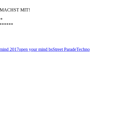
 MACHST MIT!
**
******
 mind 2017
open your mind bs
Street Parade
Techno