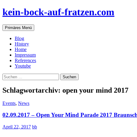
Zum
kein-bock-auf-fratzen.com
Inhalt
springen
Suchen
Primäres Menü
Blog
History
Home
Impressum
References
Youtube
Suchen
nach:
Schlagwortarchiv: open your mind 2017
Events
,
News
02.09.2017 – Open Your Mind Parade 2017 Braunsc
April 22, 2017
bb