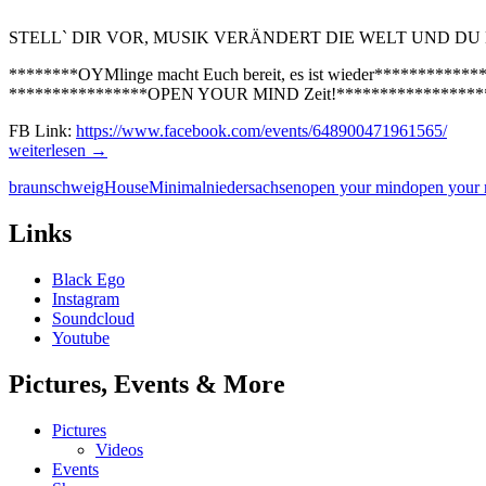
STELL` DIR VOR, MUSIK VERÄNDERT DIE WELT UND DU
********OYMlinge macht Euch bereit, es ist wieder************
****************OPEN YOUR MIND Zeit!*****************
FB Link:
https://www.facebook.com/events/648900471961565/
02.09.2017
weiterlesen
→
–
braunschweig
House
Minimal
niedersachsen
open your mind
open your
Open
Your
Mind
Links
Parade
2017
Black Ego
Braunschweig
Instagram
Soundcloud
Youtube
Pictures, Events & More
Pictures
Videos
Events