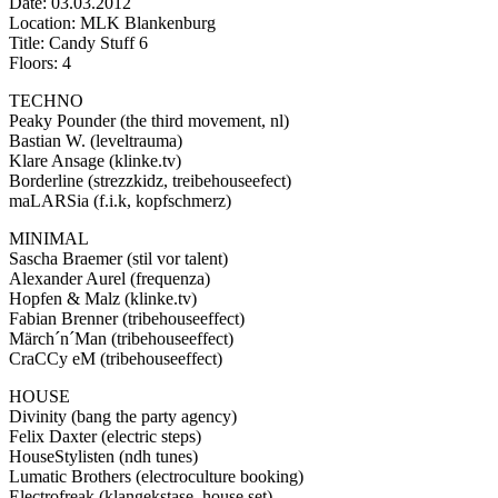
Date: 03.03.2012
Location: MLK Blankenburg
Title: Candy Stuff 6
Floors: 4
TECHNO
Peaky Pounder (the third movement, nl)
Bastian W. (leveltrauma)
Klare Ansage (klinke.tv)
Borderline (strezzkidz, treibehouseefect)
maLARSia (f.i.k, kopfschmerz)
MINIMAL
Sascha Braemer (stil vor talent)
Alexander Aurel (frequenza)
Hopfen & Malz (klinke.tv)
Fabian Brenner (tribehouseeffect)
Märch´n´Man (tribehouseeffect)
CraCCy eM (tribehouseeffect)
HOUSE
Divinity (bang the party agency)
Felix Daxter (electric steps)
HouseStylisten (ndh tunes)
Lumatic Brothers (electroculture booking)
Electrofreak (klangekstase, house set)