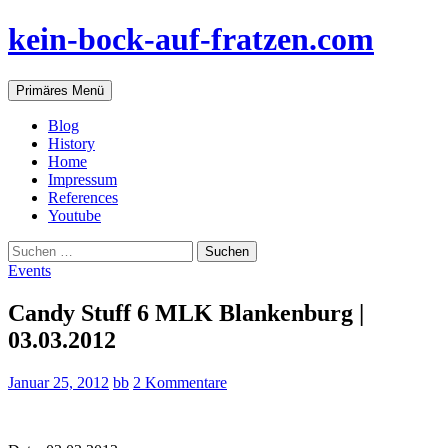
Zum
kein-bock-auf-fratzen.com
Inhalt
springen
Suchen
Primäres Menü
Blog
History
Home
Impressum
References
Youtube
Suchen
nach:
Events
Candy Stuff 6 MLK Blankenburg |
03.03.2012
Januar 25, 2012
bb
2 Kommentare