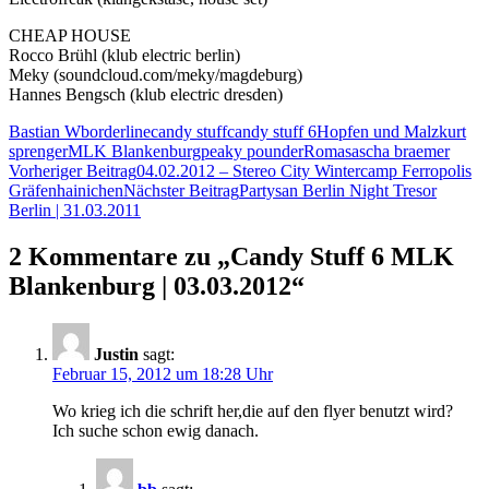
CHEAP HOUSE
Rocco Brühl (klub electric berlin)
Meky (soundcloud.com/meky/magdeburg)
Hannes Bengsch (klub electric dresden)
Bastian W
borderline
candy stuff
candy stuff 6
Hopfen und Malz
kurt
sprenger
MLK Blankenburg
peaky pounder
Roma
sascha braemer
Beitragsnavigation
Vorheriger Beitrag
04.02.2012 – Stereo City Wintercamp Ferropolis
Gräfenhainichen
Nächster Beitrag
Partysan Berlin Night Tresor
Berlin | 31.03.2011
2 Kommentare zu „Candy Stuff 6 MLK
Blankenburg | 03.03.2012“
Justin
sagt:
Februar 15, 2012 um 18:28 Uhr
Wo krieg ich die schrift her,die auf den flyer benutzt wird?
Ich suche schon ewig danach.