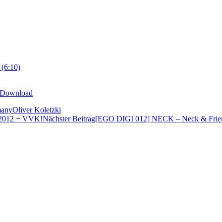
 (6:10)
oDownload
many
Oliver Koletzki
0.2012 + VVK!
Nächster Beitrag
[EGO DIGI 012] NECK – Neck & Frien