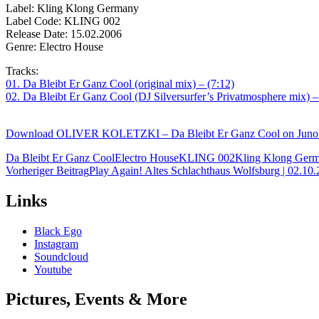
Label: Kling Klong Germany
Label Code: KLING 002
Release Date: 15.02.2006
Genre: Electro House
Tracks:
01. Da Bleibt Er Ganz Cool (original mix) – (7:12)
02. Da Bleibt Er Ganz Cool (DJ Silversurfer’s Privatmosphere mix) –
Download OLIVER KOLETZKI – Da Bleibt Er Ganz Cool on Jun
Da Bleibt Er Ganz Cool
Electro House
KLING 002
Kling Klong Ger
Beitragsnavigation
Vorheriger Beitrag
Play Again! Altes Schlachthaus Wolfsburg | 02.1
Links
Black Ego
Instagram
Soundcloud
Youtube
Pictures, Events & More