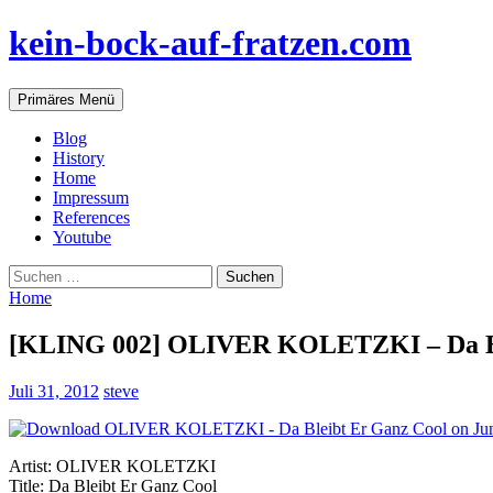
Zum
kein-bock-auf-fratzen.com
Inhalt
springen
Suchen
Primäres Menü
Blog
History
Home
Impressum
References
Youtube
Suchen
nach:
Home
[KLING 002] OLIVER KOLETZKI – Da Ble
Juli 31, 2012
steve
Artist: OLIVER KOLETZKI
Title: Da Bleibt Er Ganz Cool