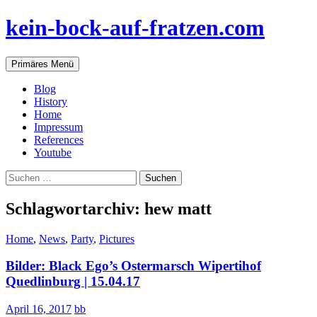
Zum
kein-bock-auf-fratzen.com
Inhalt
springen
Suchen
Primäres Menü
Blog
History
Home
Impressum
References
Youtube
Suchen
nach:
Schlagwortarchiv: hew matt
Home
,
News
,
Party
,
Pictures
Bilder: Black Ego’s Ostermarsch Wipertihof
Quedlinburg | 15.04.17
April 16, 2017
bb