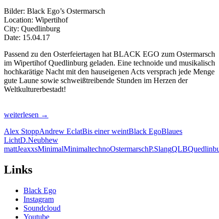
Bilder: Black Ego’s Ostermarsch
Location: Wipertihof
City: Quedlinburg
Date: 15.04.17
Passend zu den Osterfeiertagen hat BLACK EGO zum Ostermarsch
im Wipertihof Quedlinburg geladen. Eine technoide und musikalisch
hochkarätige Nacht mit den hauseigenen Acts versprach jede Menge
gute Laune sowie schweißtreibende Stunden im Herzen der
Weltkulturerbestadt!
Bilder:
weiterlesen
→
Black
Alex Stopp
Andrew Eclat
Bis einer weint
Black Ego
Blaues
Ego’s
Licht
D.Neub
hew
Ostermarsch
matt
Jeaxxs
Minimal
Minimaltechno
Ostermarsch
P.Slang
QLB
Quedlinb
Wipertihof
Quedlinburg
|
Links
15.04.17
Black Ego
Instagram
Soundcloud
Youtube