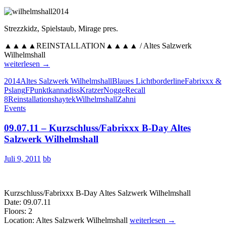
Strezzkidz, Spielstaub, Mirage pres.
▲▲▲▲REINSTALLATION▲▲▲▲ / Altes Salzwerk
Wilhelmshall
REINSTALLATION
weiterlesen
→
Altes
2014
Altes Salzwerk Wilhelmshall
Blaues Licht
borderline
Fabrixxx &
Salzwerk
Pslang
FPunkt
kannadiss
Kratzer
Nogge
Recall
Wilhelmshall
8
Reinstallation
shaytek
Wilhelmshall
Zahni
|
Events
20.09.2014
09.07.11 – Kurzschluss/Fabrixxx B-Day Altes
Salzwerk Wilhelmshall
Juli 9, 2011
bb
Kurzschluss/Fabrixxx B-Day Altes Salzwerk Wilhelmshall
Date: 09.07.11
Floors: 2
09.07.11
Location: Altes Salzwerk Wilhelmshall
weiterlesen
→