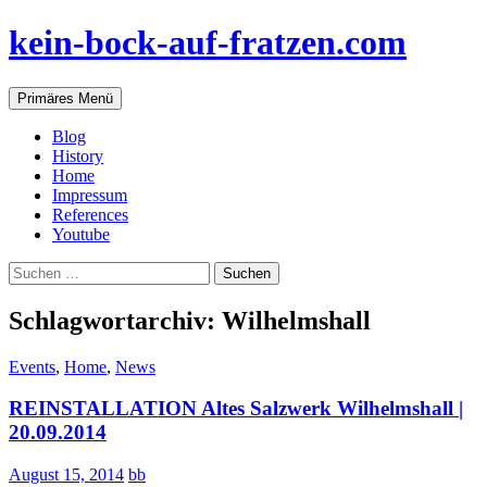
Zum
kein-bock-auf-fratzen.com
Inhalt
springen
Suchen
Primäres Menü
Blog
History
Home
Impressum
References
Youtube
Suchen
nach:
Schlagwortarchiv: Wilhelmshall
Events
,
Home
,
News
REINSTALLATION Altes Salzwerk Wilhelmshall |
20.09.2014
August 15, 2014
bb