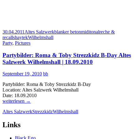
30.04.2011
Altes Salzwerk
blanker beton
miditonal
reche &
recall
shaytek
Wilhelmshall
Party
,
Pictures
Partybilder: Roma & Toby Strezzkidz B-Day Altes
Salzwerk Wilhelmshall | 18.09.2010
September 19, 2010
bb
Partybilder: Roma & Toby Strezzkidz B-Day
Location: Altes Salzwerk Wilhelmshall
Date: 18.09.2010
Partybilder:
weiterlesen
→
Roma
Altes Salzwerk
Strezzkidz
Wilhelmshall
&
Toby
Strezzkidz
Links
B-
Day
Black Ego