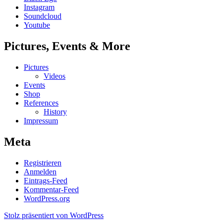
Altes
Instagram
Salzwerk
Soundcloud
Wilhelmshall
Youtube
|
18.09.2010
Pictures, Events & More
Pictures
Videos
Events
Shop
References
History
Impressum
Meta
Registrieren
Anmelden
Eintrags-Feed
Kommentar-Feed
WordPress.org
Stolz präsentiert von WordPress