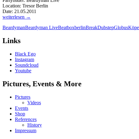
Partybilder: Beardyman Live
Location: Tresor Berlin
Date: 21.05.2011
Partybilder:
weiterlesen
→
Beardyman
Beardyman
Beardyman Live
Beatbox
berlin
Break
Dubstep
Globus
Köpen
Live
Tresor
Berlin
Links
|
21.05.2011
Black Ego
Instagram
Soundcloud
Youtube
Pictures, Events & More
Pictures
Videos
Events
Shop
References
History
Impressum