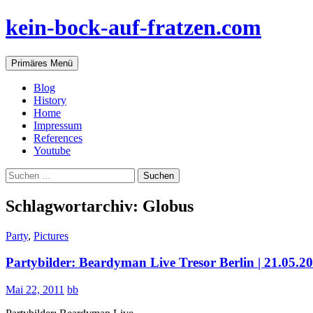
Zum
kein-bock-auf-fratzen.com
Inhalt
springen
Suchen
Primäres Menü
Blog
History
Home
Impressum
References
Youtube
Suchen
nach:
Schlagwortarchiv: Globus
Party
,
Pictures
Partybilder: Beardyman Live Tresor Berlin | 21.05.2
Mai 22, 2011
bb