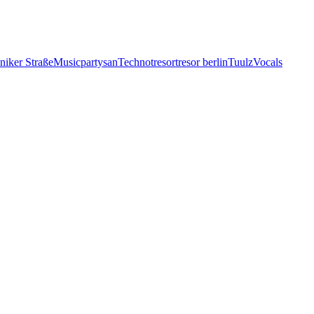
iker Straße
Music
partysan
Techno
tresor
tresor berlin
Tuulz
Vocals