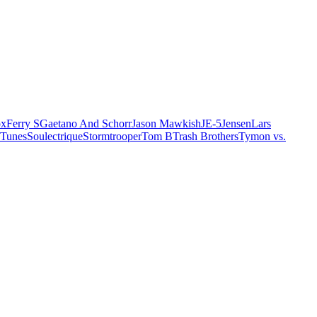
ox
Ferry S
Gaetano And Schorr
Jason Mawkish
JE-5
Jensen
Lars
 Tunes
Soulectrique
Stormtrooper
Tom B
Trash Brothers
Tymon vs.