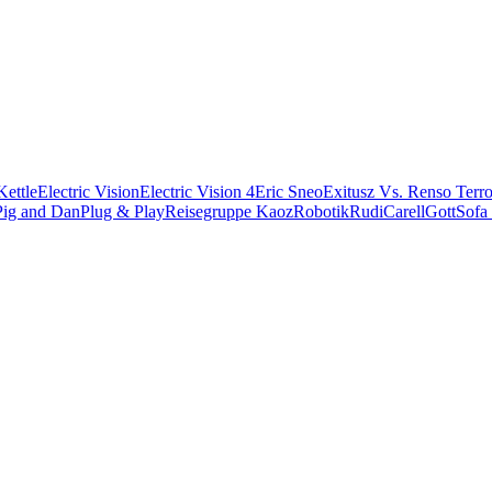
Kettle
Electric Vision
Electric Vision 4
Eric Sneo
Exitusz Vs. Renso Terr
Pig and Dan
Plug & Play
Reisegruppe Kaoz
Robotik
RudiCarellGott
Sofa