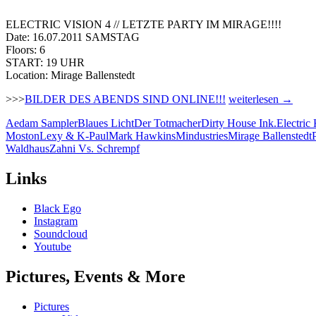
ELECTRIC VISION 4 // LETZTE PARTY IM MIRAGE!!!!
Date: 16.07.2011 SAMSTAG
Floors: 6
START: 19 UHR
Location: Mirage Ballenstedt
16.07.2011
>>>
BILDER DES ABENDS SIND ONLINE!!!
weiterlesen
→
–
Aedam Sampler
Blaues Licht
Der Totmacher
Dirty House Ink.
Electric 
Electric
Moston
Lexy & K-Paul
Mark Hawkins
Mindustries
Mirage Ballenstedt
Vision
Waldhaus
Zahni Vs. Schrempf
4
Mirage
Ballenstedt
Links
|
Letzte
Black Ego
Party
Instagram
im
Soundcloud
Mirage
Youtube
Pictures, Events & More
Pictures