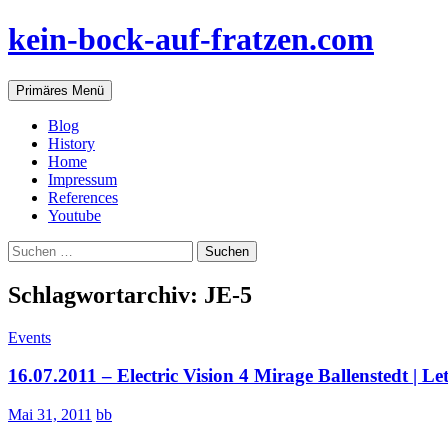
Zum
kein-bock-auf-fratzen.com
Inhalt
springen
Suchen
Primäres Menü
Blog
History
Home
Impressum
References
Youtube
Suchen
nach:
Schlagwortarchiv: JE-5
Events
16.07.2011 – Electric Vision 4 Mirage Ballenstedt | L
Mai 31, 2011
bb