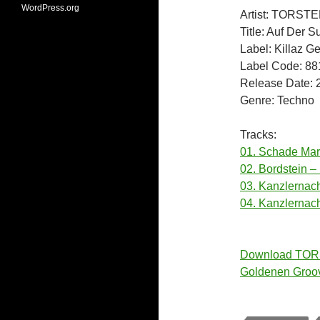
WordPress.org
Artist: TORS
Title: Auf Der
Label: Killaz 
Label Code: 8
Release Date: 
Genre: Techno
Tracks:
01. Schade Mar
02. Bordstein – 
03. Kanzlernach
04. Kanzlernach
Download TOR
Goldenen Groo