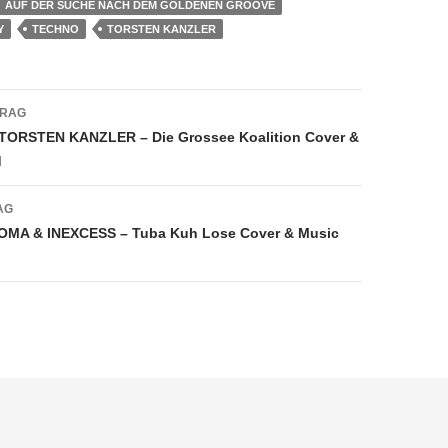
AUF DER SUCHE NACH DEM GOLDENEN GROOVE
Y
TECHNO
TORSTEN KANZLER
navigation
TRAG
 TORSTEN KANZLER – Die Grossee Koalition Cover &
d
AG
OMA & INEXCESS – Tuba Kuh Lose Cover & Music