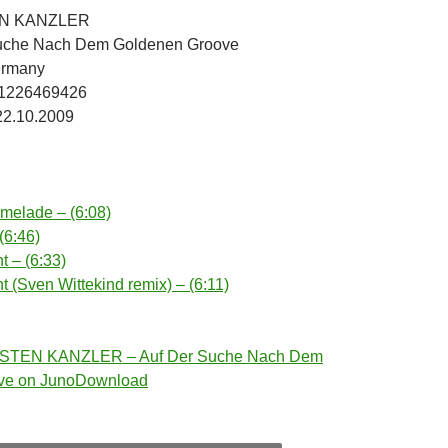
TEN KANZLER
 Suche Nach Dem Goldenen Groove
Germany
81226469426
22.10.2009
melade – (6:08)
(6:46)
t – (6:33)
t (Sven Wittekind remix) – (6:11)
STEN KANZLER – Auf Der Suche Nach Dem
ve on JunoDownload