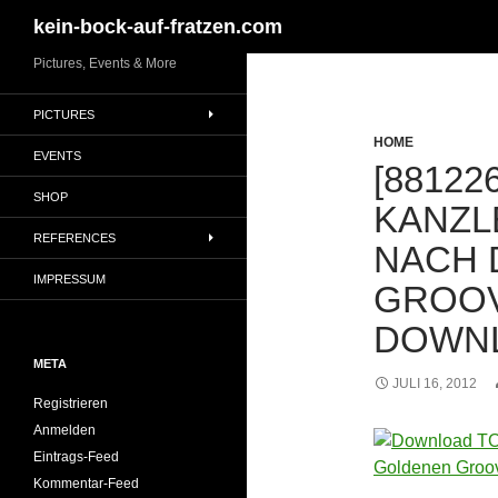
Suchen
kein-bock-auf-fratzen.com
Zum
Pictures, Events & More
Inhalt
PICTURES
springen
HOME
EVENTS
[88122
SHOP
KANZL
REFERENCES
NACH 
IMPRESSUM
GROOV
DOWN
META
JULI 16, 2012
Registrieren
Anmelden
Eintrags-Feed
Kommentar-Feed