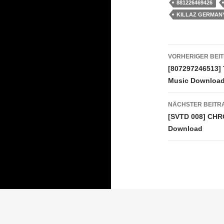
881226469426
KILLAZ GERMAN
Beitrags
VORHERIGER BEI
[807297246513]
Music Downloa
NÄCHSTER BEITR
[SVTD 008] CHR
Download