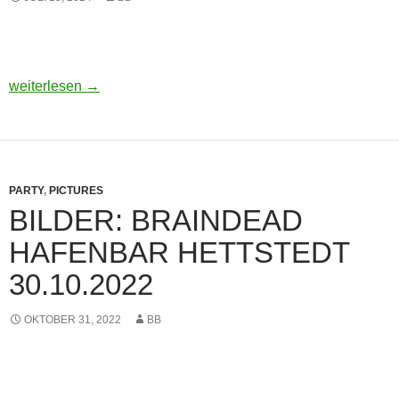
Bilder: Sturmtief Festival 2024 – Windpark Dardesheim
weiterlesen
→
PARTY
,
PICTURES
BILDER: BRAINDEAD
HAFENBAR HETTSTEDT
30.10.2022
OKTOBER 31, 2022
BB