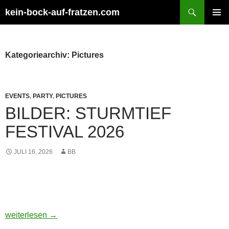
Zum
Suchen
kein-bock-auf-fratzen.com
Inhalt
PRIMÄR
springen
MENÜ
Kategoriearchiv: Pictures
EVENTS
,
PARTY
,
PICTURES
BILDER: STURMTIEF
FESTIVAL 2026
JULI 16, 2026
BB
BILDER: STURMTIEF FESTIVAL 2026
weiterlesen
→