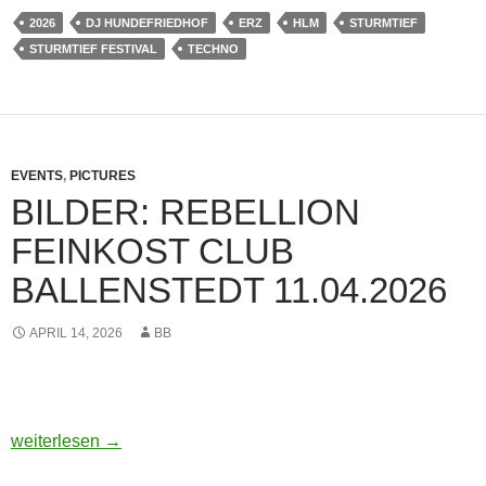
2026
DJ HUNDEFRIEDHOF
ERZ
HLM
STURMTIEF
STURMTIEF FESTIVAL
TECHNO
EVENTS
,
PICTURES
BILDER: REBELLION
FEINKOST CLUB
BALLENSTEDT 11.04.2026
APRIL 14, 2026
BB
BILDER: REBELLION FEINKOST CLUB BALLENSTEDT 11.
weiterlesen
→