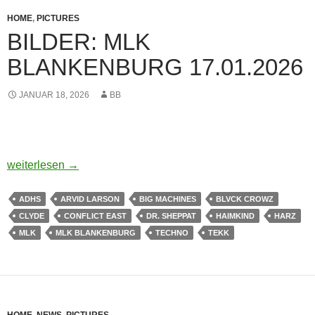
HOME
,
PICTURES
BILDER: MLK
BLANKENBURG 17.01.2026
JANUAR 18, 2026
BB
BILDER: MLK BLANKENBURG 17.01.2026
weiterlesen
→
ADHS
ARVID LARSON
BIG MACHINES
BLVCK CROWZ
CLYDE
CONFLICT EAST
DR. SHEPPAT
HAIMKIND
HARZ
MLK
MLK BLANKENBURG
TECHNO
TEKK