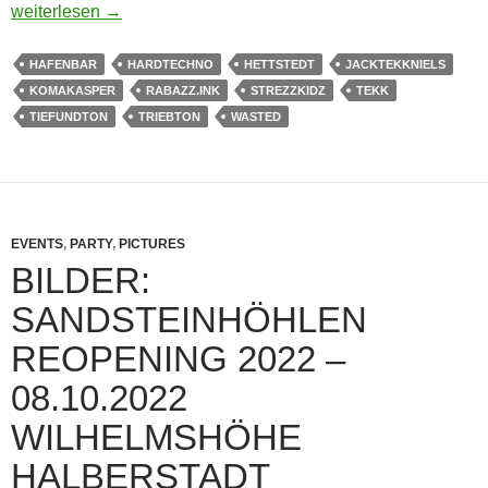
BILDER: BRAINDEAD Hafenbar Hettstedt 30.10.2022
weiterlesen
→
HAFENBAR
HARDTECHNO
HETTSTEDT
JACKTEKKNIELS
KOMAKASPER
RABAZZ.INK
STREZZKIDZ
TEKK
TIEFUNDTON
TRIEBTON
WASTED
EVENTS
,
PARTY
,
PICTURES
BILDER:
SANDSTEINHÖHLEN
REOPENING 2022 –
08.10.2022
WILHELMSHÖHE
HALBERSTADT