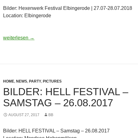
Bilder: Hexenwerk Festival Elbingerode | 27.07-28.07.2018
Location: Elbingerode
Bilder: Hexenwerk Festival Elbingerode | 27.07-28.07.2018
weiterlesen
→
HOME
,
NEWS
,
PARTY
,
PICTURES
BILDER: HELL FESTIVAL –
SAMSTAG – 26.08.2017
AUGUST 27, 2017
BB
Bilder: HELL FESTIVAL – Samstag – 26.08.2017