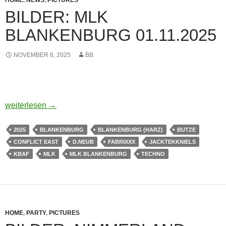
HOME
,
NEWS
,
PICTURES
BILDER: MLK
BLANKENBURG 01.11.2025
NOVEMBER 6, 2025
BB
BILDER: MLK BLANKENBURG 01.11.2025
weiterlesen
→
2025
BLANKENBURG
BLANKENBURG (HARZ)
BUTZE
CONFLICT EAST
D.NEUB
FABRIXXX
JACKTEKKNIELS
KBAF
MLK
MLK BLANKENBURG
TECHNO
HOME
,
PARTY
,
PICTURES