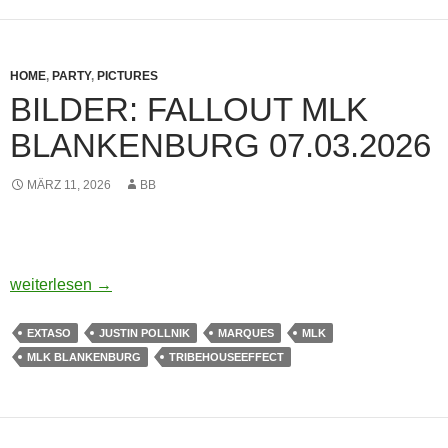
HOME
,
PARTY
,
PICTURES
BILDER: FALLOUT MLK
BLANKENBURG 07.03.2026
MÄRZ 11, 2026
BB
BILDER: FALLOUT MLK BLANKENBURG 07.03.2026
weiterlesen
→
EXTASO
JUSTIN POLLNIK
MARQUES
MLK
MLK BLANKENBURG
TRIBEHOUSEEFFECT