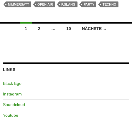
NIMMERSATT
OPEN AIR
P.SLANG
PARTY
TECHNO
Beitragsnavigation
1
2
…
10
NÄCHSTE →
LINKS
Black Ego
Instagram
Soundcloud
Youtube