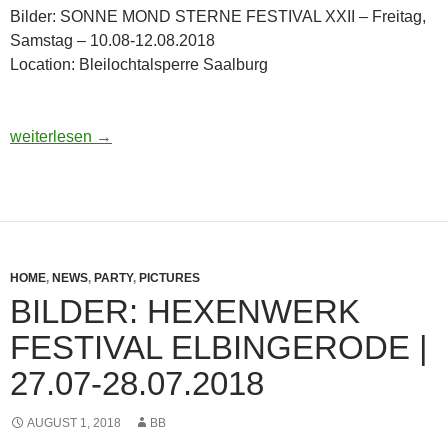
Bilder: SONNE MOND STERNE FESTIVAL XXII – Freitag,
Samstag – 10.08-12.08.2018
Location: Bleilochtalsperre Saalburg
Bilder: SONNE MOND STERNE FESTIVAL XXII Bleilochtalsper
weiterlesen
→
HOME
,
NEWS
,
PARTY
,
PICTURES
BILDER: HEXENWERK
FESTIVAL ELBINGERODE |
27.07-28.07.2018
AUGUST 1, 2018
BB