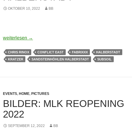
OKTOBER 10, 2022
BB
BILDER: SANDSTEINHÖHLEN REOPENING 2022 – 08.10.202
weiterlesen
→
CHRIS RINOX
CONFLICT EAST
FABRIXXX
HALBERSTADT
KRATZER
SANDSTEINHÖHLEN HALBERSTADT
SUBSOIL
EVENTS
,
HOME
,
PICTURES
BILDER: MLK REOPENING
2022
SEPTEMBER 12, 2022
BB