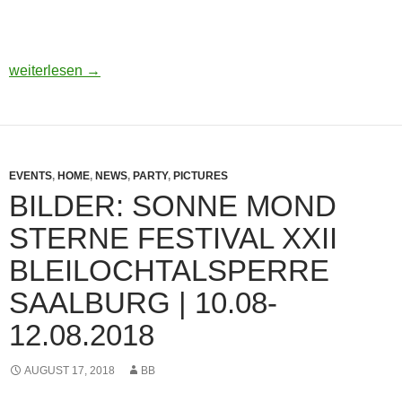
BILDER: MLK REOPENING 2022
weiterlesen
→
EVENTS
,
HOME
,
NEWS
,
PARTY
,
PICTURES
BILDER: SONNE MOND
STERNE FESTIVAL XXII
BLEILOCHTALSPERRE
SAALBURG | 10.08-
12.08.2018
AUGUST 17, 2018
BB