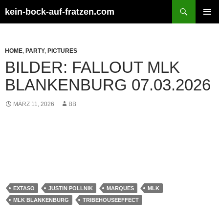
Zum
Suchen
kein-bock-auf-fratzen.com
Inhalt
PRIMÄR
springen
MENÜ
HOME
,
PARTY
,
PICTURES
BILDER: FALLOUT MLK
BLANKENBURG 07.03.2026
MÄRZ 11, 2026
BB
EXTASO
JUSTIN POLLNIK
MARQUES
MLK
MLK BLANKENBURG
TRIBEHOUSEEFFECT