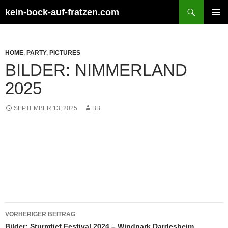
Zum
Suchen
kein-bock-auf-fratzen.com
Inhalt
PRIMÄR
springen
MENÜ
HOME
,
PARTY
,
PICTURES
BILDER: NIMMERLAND
2025
SEPTEMBER 13, 2025
BB
Beitragsnavigation
VORHERIGER BEITRAG
Bilder: Sturmtief Festival 2024 – Windpark Dardesheim