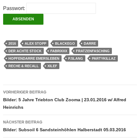
Passwort:
2016
ALEX STOPP
BLACKEGO
DARRE
DER ACHTE STOCK
FABRIXXX
FRATZENFASCHING
HOPFENDARRE EMERSLEBEN
P.SLANG
PARTYKILLAZ
RECHE & RECALL
XILEF
Beitragsnavigation
VORHERIGER BEITRAG
Bilder: 5 Jahre Triebton Club Zooma | 23.01.2016 w/ Alfred
Heinrichs
NÄCHSTER BEITRAG
Bilder: Subsoil 6 Sandsteinhöhlen Halberstadt 05.03.2016