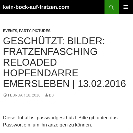
Zum
Suchen
kein-bock-auf-fratzen.com
Inhalt
PRIMÄR
springen
MENÜ
EVENTS
,
PARTY
,
PICTURES
GESCHÜTZT: BILDER:
FRATZENFASCHING
RELOADED
HOPFENDARRE
EMERSLEBEN | 13.02.2016
FEBRUAR 18, 2016
BB
Dieser Inhalt ist passwortgeschützt. Bitte gib unten das
Passwort ein, um ihn anzeigen zu können.