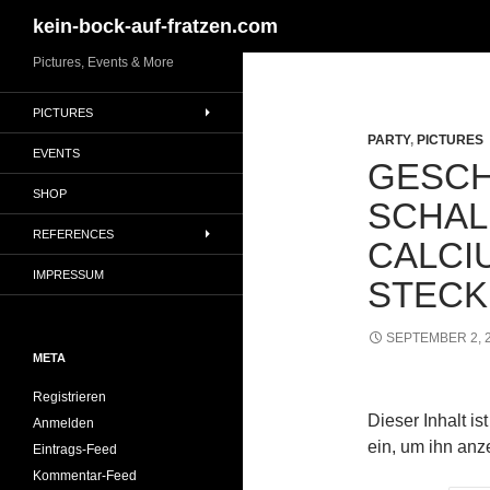
Suchen
kein-bock-auf-fratzen.com
Zum
Pictures, Events & More
Inhalt
PICTURES
springen
PARTY
,
PICTURES
EVENTS
GESCH
SHOP
SCHAL
REFERENCES
CALCI
IMPRESSUM
STECK
SEPTEMBER 2, 
META
Registrieren
Dieser Inhalt i
Anmelden
ein, um ihn anz
Eintrags-Feed
Kommentar-Feed