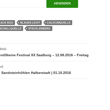
LACK EGO
BLAUES LICHT
CALICUMQUELLE
SCHALLQUELLE
STECKLENBERG
navigation
TRAG
ndSterne Festival XX Saalburg – 12.08.2016 – Freitag
AG
7 Sandsteinhöhlen Halberstadt | 01.10.2016