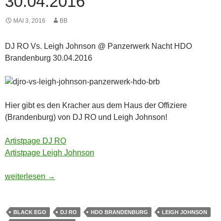
30.04.2016
MAI 3, 2016
BB
DJ RO Vs. Leigh Johnson @ Panzerwerk Nacht HDO
Brandenburg 30.04.2016
Hier gibt es den Kracher aus dem Haus der Offiziere
(Brandenburg) von DJ RO und Leigh Johnson!
Artistpage DJ RO
Artistpage Leigh Johnson
Musik: DJ RO Vs. Leigh Johnson @ Panzerwerk Nacht HDO 
weiterlesen
→
BLACK EGO
DJ RO
HDO BRANDENBURG
LEIGH JOHNSON