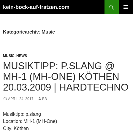
Zum
Suchen
kein-bock-auf-fratzen.com
Inhalt
PRIMÄR
springen
MENÜ
Kategoriearchiv: Music
MUSIC
,
NEWS
MUSIKTIPP: P.SLANG @
MH-1 (MH-ONE) KÖTHEN
20.03.2009 | HARDTECHNO
APRIL 24, 2017
BB
Musiktipp: p.slang
Location: MH-1 (MH-One)
City: Köthen