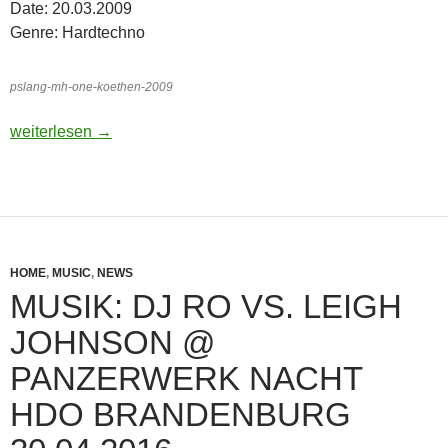
Date: 20.03.2009
Genre: Hardtechno
pslang-mh-one-koethen-2009
Musiktipp: p.slang @ MH-1 (MH-One) Köthen 20.03.2009 | Ha
weiterlesen
→
HOME
,
MUSIC
,
NEWS
MUSIK: DJ RO VS. LEIGH
JOHNSON @
PANZERWERK NACHT
HDO BRANDENBURG