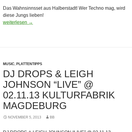
Das Wahnsinnsset aus Halberstadt! Wer Techno mag, wird
diese Jungs lieben!
Musik: p.slang & FabrixXx @ Subsoil 6 Sandsteinhöhlen Halb
weiterlesen
→
MUSIC
,
PLATTENTIPPS
DJ DROPS & LEIGH
JOHNSON “LIVE” @
02.11.13 KULTURFABRIK
MAGDEBURG
NOVEMBER 5, 2013
BB