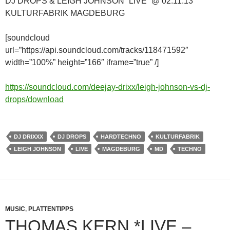
DJ DROPS & LEIGH JOHNSON “LIVE” @ 02.11.13
KULTURFABRIK MAGDEBURG
[soundcloud
url=”https://api.soundcloud.com/tracks/118471592″
width=”100%” height=”166″ iframe=”true” /]
https://soundcloud.com/deejay-drixx/leigh-johnson-vs-dj-
drops/download
DJ DRIXXX
DJ DROPS
HARDTECHNO
KULTURFABRIK
LEIGH JOHNSON
LIVE
MAGDEBURG
MD
TECHNO
MUSIC
,
PLATTENTIPPS
THOMAS KERN *LIVE –