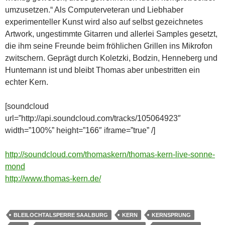
umzusetzen.“ Als Computerveteran und Liebhaber
experimenteller Kunst wird also auf selbst gezeichnetes
Artwork, ungestimmte Gitarren und allerlei Samples gesetzt,
die ihm seine Freunde beim fröhlichen Grillen ins Mikrofon
zwitschern. Geprägt durch Koletzki, Bodzin, Henneberg und
Huntemann ist und bleibt Thomas aber unbestritten ein
echter Kern.
[soundcloud
url=”http://api.soundcloud.com/tracks/105064923″
width=”100%” height=”166″ iframe=”true” /]
http://soundcloud.com/thomaskern/thomas-kern-live-sonne-
mond
http://www.thomas-kern.de/
BLEILOCHTALSPERRE SAALBURG
KERN
KERNSPRUNG