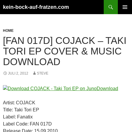
Zum
Suchen
kein-bock-auf-fratzen.com
Inhalt
PRIMÄR
springen
MENÜ
HOME
[FAN 017D] COJACK – TAKI
TORI EP COVER & MUSIC
DOWNLOAD
JULI 2, 2012
STEVE
Artist: COJACK
Title: Taki Tori EP
Label: Fanatix
Label Code: FAN 017D
Release Date: 15.09.2010