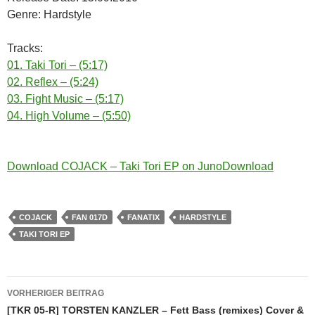
Genre: Hardstyle
Tracks:
01. Taki Tori – (5:17)
02. Reflex – (5:24)
03. Fight Music – (5:17)
04. High Volume – (5:50)
Download COJACK – Taki Tori EP on JunoDownload
COJACK
FAN 017D
FANATIX
HARDSTYLE
TAKI TORI EP
Beitragsnavigation
VORHERIGER BEITRAG
[TKR 05-R] TORSTEN KANZLER – Fett Bass (remixes) Cover &