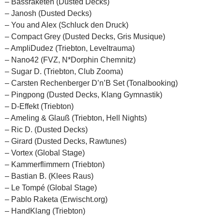
– Bassraketen (Dusted Decks)
– Janosh (Dusted Decks)
– You and Alex (Schluck den Druck)
– Compact Grey (Dusted Decks, Gris Musique)
– AmpliDudez (Triebton, Leveltrauma)
– Nano42 (FVZ, N*Dorphin Chemnitz)
– Sugar D. (Triebton, Club Zooma)
– Carsten Rechenberger D’n’B Set (Tonalbooking)
– Pingpong (Dusted Decks, Klang Gymnastik)
– D-Effekt (Triebton)
– Ameling & Glauß (Triebton, Hell Nights)
– Ric D. (Dusted Decks)
– Girard (Dusted Decks, Rawtunes)
– Vortex (Global Stage)
– Kammerflimmern (Triebton)
– Bastian B. (Klees Raus)
– Le Tompé (Global Stage)
– Pablo Raketa (Erwischt.org)
– HandKlang (Triebton)