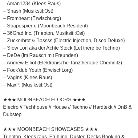
– Aman1234 (Klees Raus)
– Snash (Musikstil:Ost)
– Fromheart (Erwischt.org)
– Soapespierre (Moonbeach Resident)
– 36Grad Inc. (Triebton, Musikstil:Ost)
– Zuckerbrot & Bassss (Electric Injection, Disco Deluxe)
– Slow Lori aka der Achte Stock (Let there be Techno)
– DeDe (Im Rausch mit Freunden)
– Andrew Elliot (Elektronische Tanztherapie Chemnitz)
– Fock’dub Youth (Erwischt.org)
– Vagins (Klees Raus)
– MaxP. (Musikstil:Ost)
★★★ MOONBEACH FLOORS ★★★
Electro // Techhouse // House // Techno // Hardtekk // DnB &
Dubstep
★★★ MOONBEACH SHOWCASES ★★★
Triebton, Klees raus, Frühling, Dusted Decks Booking &