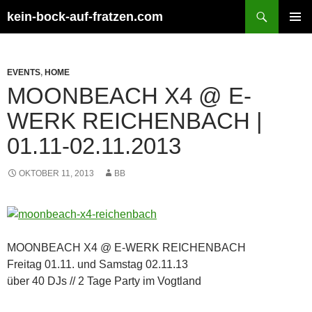
Zum
Suchen
kein-bock-auf-fratzen.com
Inhalt
PRIMÄR
springen
MENÜ
EVENTS
,
HOME
MOONBEACH X4 @ E-
WERK REICHENBACH |
01.11-02.11.2013
OKTOBER 11, 2013
BB
MOONBEACH X4 @ E-WERK REICHENBACH
Freitag 01.11. und Samstag 02.11.13
über 40 DJs // 2 Tage Party im Vogtland