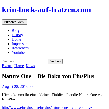
Zum
kein-bock-auf-fratzen.com
Inhalt
springen
Suchen
Primäres Menü
Blog
History
Home
Impressum
References
Youtube
Suchen
nach:
Events
,
Home
,
News
Nature One – Die Doku von EinsPlus
August 28, 2013
bb
Hier bekommt ihr einen kleinen Einblick über die Nature One von
EinsPlus!
http://www.einsplus.de/einsplus/nature-one—die-reportage