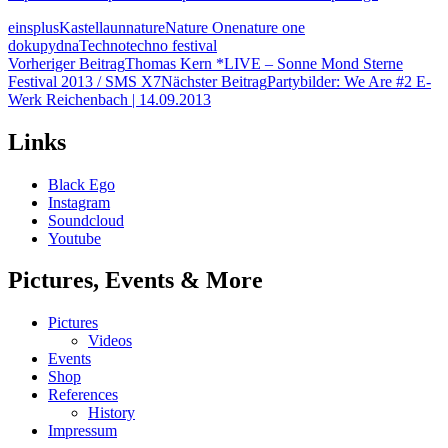
einsplus
Kastellaun
nature
Nature One
nature one
doku
pydna
Techno
techno festival
Beitragsnavigation
Vorheriger Beitrag
Thomas Kern *LIVE – Sonne Mond Sterne
Festival 2013 / SMS X7
Nächster Beitrag
Partybilder: We Are #2 E-
Werk Reichenbach | 14.09.2013
Links
Black Ego
Instagram
Soundcloud
Youtube
Pictures, Events & More
Pictures
Videos
Events
Shop
References
History
Impressum