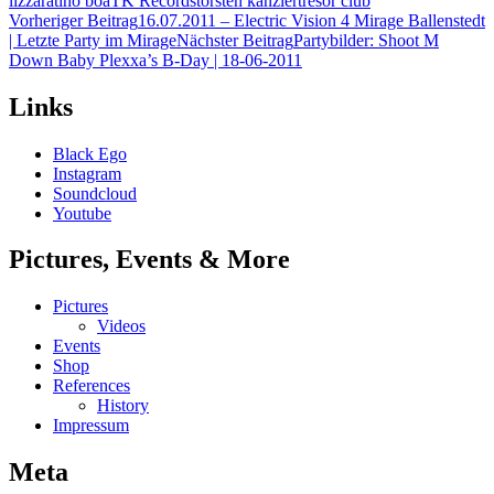
lizzara
tino boa
TK Records
torsten kanzler
tresor club
Beitragsnavigation
Vorheriger Beitrag
16.07.2011 – Electric Vision 4 Mirage Ballenstedt
| Letzte Party im Mirage
Nächster Beitrag
Partybilder: Shoot M
Down Baby Plexxa’s B-Day | 18-06-2011
Links
Black Ego
Instagram
Soundcloud
Youtube
Pictures, Events & More
Pictures
Videos
Events
Shop
References
History
Impressum
Meta