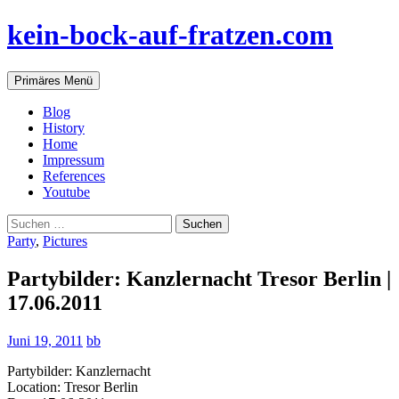
Zum
kein-bock-auf-fratzen.com
Inhalt
springen
Suchen
Primäres Menü
Blog
History
Home
Impressum
References
Youtube
Suchen
nach:
Party
,
Pictures
Partybilder: Kanzlernacht Tresor Berlin |
17.06.2011
Juni 19, 2011
bb
Partybilder: Kanzlernacht
Location: Tresor Berlin