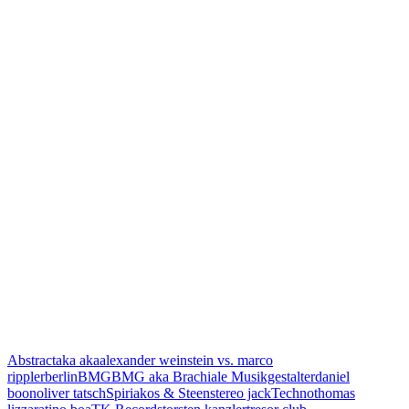
Abstract
aka aka
alexander weinstein vs. marco
rippler
berlin
BMG
BMG aka Brachiale Musikgestalter
daniel
boon
oliver tatsch
Spiriakos & Steen
stereo jack
Techno
thomas