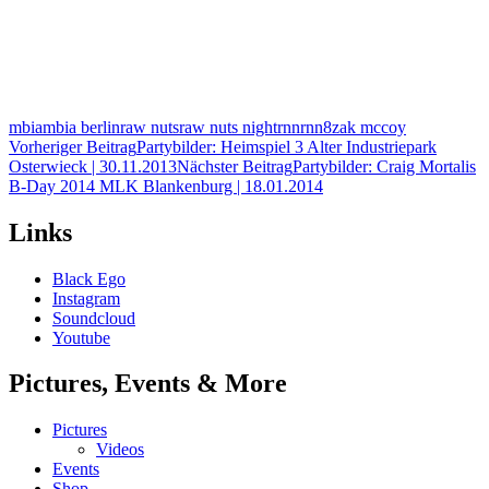
mbia
mbia berlin
raw nuts
raw nuts night
rnn
rnn8
zak mccoy
Beitragsnavigation
Vorheriger Beitrag
Partybilder: Heimspiel 3 Alter Industriepark
Osterwieck | 30.11.2013
Nächster Beitrag
Partybilder: Craig Mortalis
B-Day 2014 MLK Blankenburg | 18.01.2014
Links
Black Ego
Instagram
Soundcloud
Youtube
Pictures, Events & More
Pictures
Videos
Events
Shop