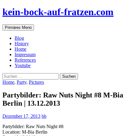
Zum
kein-bock-auf-fratzen.com
Inhalt
springen
Suchen
Primäres Menü
Blog
History
Home
Impressum
References
Youtube
Suchen
nach:
Home
,
Party
,
Pictures
Partybilder: Raw Nuts Night #8 M-Bia
Berlin | 13.12.2013
Dezember 17, 2013
bb
Partybilder: Raw Nuts Night #8
Location: M-Bia Berlin