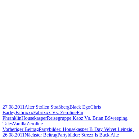
27.08.2011
Alter Stollen Straßberg
Black Ego
Chris
Barley
Fabrixxx
Fabrixxx Vs. Zeroline
Fin
Phranklin
Housekasper
Reisegruppe Kaoz Vs. Brian B
Sweeping
Tales
Vanilla
Zeroline
Beitragsnavigation
Vorheriger Beitrag
Partybilder: Housekasper B-Day Velvet Leipzig |
26.08.2011
Nächster Beitrag
Partybilder: Strezz Is Back Alte