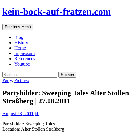
Zum
kein-bock-auf-fratzen.com
Inhalt
springen
Suchen
Primäres Menü
Blog
History
Home
Impressum
References
Youtube
Suchen
nach:
Party
,
Pictures
Partybilder: Sweeping Tales Alter Stollen
Straßberg | 27.08.2011
August 28, 2011
bb
Partybilder: Sweeping Tales
Location: Alter Stollen Straßberg