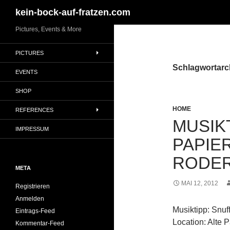
Suchen
kein-bock-auf-fratzen.com
Zum
Pictures, Events & More
Inhalt
PICTURES
springen
Schlagwortarc
EVENTS
SHOP
HOME
REFERENCES
MUSIKT
IMPRESSUM
PAPIE
RODERS
META
MAI 12, 2012
Registrieren
Anmelden
Musiktipp: Snuf
Eintrags-Feed
Location: Alte 
Kommentar-Feed