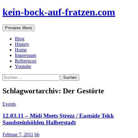
Zum
kein-bock-auf-fratzen.com
Inhalt
springen
Suchen
Primäres Menü
Blog
History
Home
Impressum
References
Youtube
Suchen
nach:
Schlagwortarchiv: Der Gestörte
Events
12.03.11 – Midi Meets Strezz / Eastside Tekk
Sandsteinhöhlen Halberstadt
Februar 7, 2011
bb