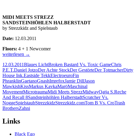
MIDI MEETS STREZZ
SANDSTEINHÖHLEN HALBERSTADT
by Strezzkidz and Spielstaub
Date:
12.03.2011
Floors:
4 + 1 Newcomer
12.03.11
weiterlesen
→
–
12.03.2011
Blaues Licht
Broken Bastard Vs. Toxic Game
Chris
Midi
P.E.T.
Daniel Jotzo
Der Achte Stock
Der Gestörte
Der Totmacher
Dirty
Meets
House Ink.
Eastside Tekk
Electroeuro
Fin
Strezz
Phranklin
Gaetano
Gnash
Imrefox
Jamie Dill
Jason
/
Mawkish
Kiss
Markus Kavka
Marö
Maschinal
Eastside
Movement
Microtrauma
Midi Meets Strezz
Midway
Qatja S.
Reche
Tekk
And Recall 8
Sandsteinhöhlen Halberstadt
Scratcher Vs.
Sandsteinhöhlen
Nogge
Spielstaub
Strezzkidz
Strezzkidz.com
Tom B Vs. Cro
Trash
Halberstadt
Brothers
Zahni
Links
Black Ego