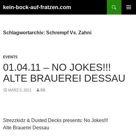
Zum
Suchen
kein-bock-auf-fratzen.com
Inhalt
PRIMÄR
springen
MENÜ
Schlagwortarchiv: Schrempf Vs. Zahni
EVENTS
01.04.11 – NO JOKES!!!
ALTE BRAUEREI DESSAU
MÄRZ 3, 2011
BB
Strezzkidz & Dusted Decks presents: No Jokes!!!
Alte Brauerei Dessau