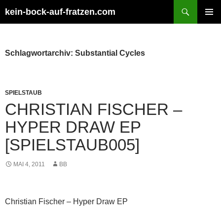
Zum
Suchen
kein-bock-auf-fratzen.com
Inhalt
PRIMÄR
springen
MENÜ
Schlagwortarchiv: Substantial Cycles
SPIELSTAUB
CHRISTIAN FISCHER –
HYPER DRAW EP
[SPIELSTAUB005]
MAI 4, 2011
BB
Christian Fischer – Hyper Draw EP