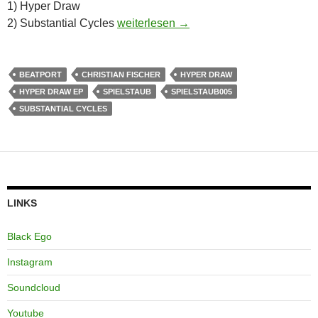
1) Hyper Draw
Christian Fischer – Hyper Draw EP [
2) Substantial Cycles
weiterlesen
→
BEATPORT
CHRISTIAN FISCHER
HYPER DRAW
HYPER DRAW EP
SPIELSTAUB
SPIELSTAUB005
SUBSTANTIAL CYCLES
LINKS
Black Ego
Instagram
Soundcloud
Youtube