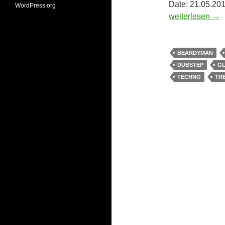
Date: 21.05.20
WordPress.org
Partybilder: Be
weiterlesen
→
BEARDYMAN
DUBSTEP
G
TECHNO
TR