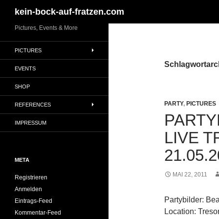
Suchen
kein-bock-auf-fratzen.com
Zum
Pictures, Events & More
Inhalt
PICTURES
springen
Schlagwortarc
EVENTS
SHOP
PARTY
,
PICTURES
REFERENCES
PARTY
IMPRESSUM
LIVE T
21.05.2
META
MAI 22, 2011
Registrieren
Anmelden
Partybilder: Be
Eintrags-Feed
Location: Tresor
Kommentar-Feed