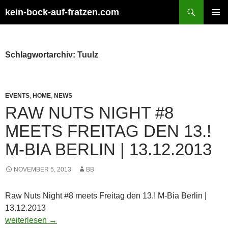
Zum
Suchen
kein-bock-auf-fratzen.com
Inhalt
PRIMÄR
springen
MENÜ
Schlagwortarchiv: Tuulz
EVENTS
,
HOME
,
NEWS
RAW NUTS NIGHT #8
MEETS FREITAG DEN 13.!
M-BIA BERLIN | 13.12.2013
NOVEMBER 5, 2013
BB
Raw Nuts Night #8 meets Freitag den 13.! M-Bia Berlin |
13.12.2013
Raw Nuts Night #8 meets Freitag den 13.! M-Bia Berlin | 13.1
weiterlesen
→