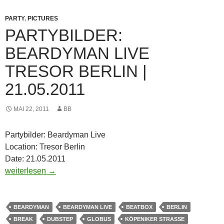
PARTY
,
PICTURES
PARTYBILDER:
BEARDYMAN LIVE
TRESOR BERLIN |
21.05.2011
MAI 22, 2011
BB
Partybilder: Beardyman Live
Location: Tresor Berlin
Date: 21.05.2011
Partybilder: Beardyman Live Tresor Berlin | 21.05.2011
weiterlesen
→
BEARDYMAN
BEARDYMAN LIVE
BEATBOX
BERLIN
BREAK
DUBSTEP
GLOBUS
KÖPENIKER STRASSE