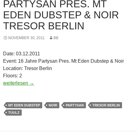
PARTYSAN PRES. MT
EDEN DUBSTEP & NOIR
TRESOR BERLIN
NOVEMBER 30, 2011
BB
Date: 03.12.2011
Event: 16 Jahre Partysan Pres. Mt Eden Dubstep & Noir
Location: Tresor Berlin
Floors: 2
03.12.2011 – 16 Jahre Partysan Pres. Mt Eden Dubstep & Noir
weiterlesen
→
MT EDEN DUBSTEP
NOIR
PARTYSAN
TRESOR BERLIN
TUULZ