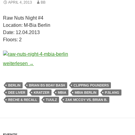
APRIL 4, 2013
BB
Raw Nuts Night #4
Location: M-Bia Berlin
Date: 12.04.2013
Floors: 2
Raw Nuts Night #4 M-Bia Berlin | 12.04.2013
weiterlesen
→
BERLIN
BRIAN BS BDAY BASH
CLIPPING POUNDERS
DEE LIVER
KRATZER
MBIA
MBIA BERLIN
P.SLANG
RECHE & RECALL
TUULZ
ZAK MCCOY VS. BRIAN B.