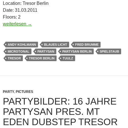
Location: Tresor Berlin
Date: 31.03.2011
Floors: 2
Partysan Berlin Night Tresor Berlin | 31.03.2011
weiterlesen
→
ANDY KOHLMANN
BLAUES LICHT
FRED BRUMME
MICROTONAL
PARTYSAN
PARTYSAN BERLIN
SPIELSTAUB
TRESOR
TRESOR BERLIN
TUULZ
PARTY
,
PICTURES
PARTYBILDER: 16 JAHRE
PARTYSAN PRES. MT
EDEN DUBSTEP TRESOR