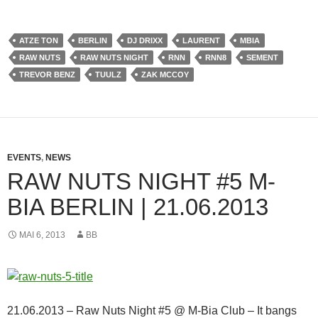
ATZE TON
BERLIN
DJ DRIXX
LAURENT
MBIA
RAW NUTS
RAW NUTS NIGHT
RNN
RNN8
SEMENT
TREVOR BENZ
TUULZ
ZAK MCCOY
EVENTS
,
NEWS
RAW NUTS NIGHT #5 M-
BIA BERLIN | 21.06.2013
MAI 6, 2013
BB
21.06.2013 – Raw Nuts Night #5 @ M-Bia Club – It bangs