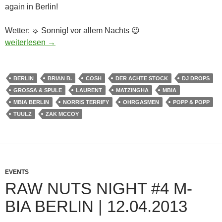
again in Berlin!
Wetter: ☼ Sonnig! vor allem Nachts 😉
Raw Nuts Night #5 M-Bia Berlin | 21.06.2013
weiterlesen
→
BERLIN
BRIAN B.
COSH
DER ACHTE STOCK
DJ DROPS
GROSSA & SPULE
LAURENT
MATZINGHA
MBIA
MBIA BERLIN
NORRIS TERRIFY
OHRGASMEN
POPP & POPP
TUULZ
ZAK MCCOY
EVENTS
RAW NUTS NIGHT #4 M-
BIA BERLIN | 12.04.2013