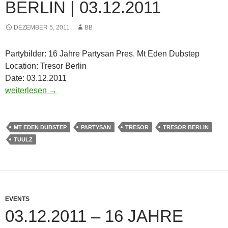
BERLIN | 03.12.2011
DEZEMBER 5, 2011
BB
Partybilder: 16 Jahre Partysan Pres. Mt Eden Dubstep
Location: Tresor Berlin
Date: 03.12.2011
Partybilder: 16 Jahre Partysan Pres. Mt Eden Dubstep Tresor B
weiterlesen
→
MT EDEN DUBSTEP
PARTYSAN
TRESOR
TRESOR BERLIN
TUULZ
EVENTS
03.12.2011 – 16 JAHRE