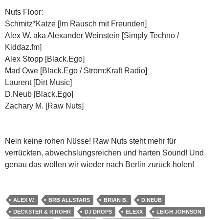
Nuts Floor:
Schmitz*Katze [Im Rausch mit Freunden]
Alex W. aka Alexander Weinstein [Simply Techno /
Kiddaz.fm]
Alex Stopp [Black.Ego]
Mad Owe [Black.Ego / Strom:Kraft Radio]
Laurent [Dirt Music]
D.Neub [Black.Ego]
Zachary M. [Raw Nuts]
Nein keine rohen Nüsse! Raw Nuts steht mehr für
verrückten, abwechslungsreichen und harten Sound! Und
genau das wollen wir wieder nach Berlin zurück holen!
ALEX W.
BRB ALLSTARS
BRIAN B.
D.NEUB
DECKSTER & R.ROHR
DJ DROPS
ELEXX
LEIGH JOHNSON