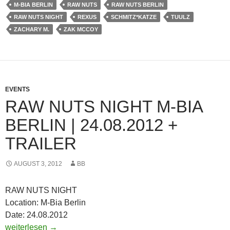
M-BIA BERLIN
RAW NUTS
RAW NUTS BERLIN
RAW NUTS NIGHT
REXUS
SCHMITZ*KATZE
TUULZ
ZACHARY M.
ZAK MCCOY
EVENTS
RAW NUTS NIGHT M-BIA
BERLIN | 24.08.2012 +
TRAILER
AUGUST 3, 2012
BB
RAW NUTS NIGHT
Location: M-Bia Berlin
Date: 24.08.2012
RAW NUTS NIGHT M-Bia Berlin | 24.08.2012 + TRAILER
weiterlesen
→