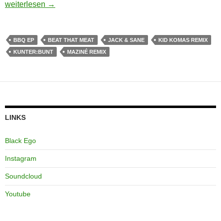
JACK & SANE, KUNTER:BUNT – BBQ EP [KLANGEKSTAS
weiterlesen
→
BBQ EP
BEAT THAT MEAT
JACK & SANE
KID KOMAS REMIX
KUNTER:BUNT
MAZINÉ REMIX
LINKS
Black Ego
Instagram
Soundcloud
Youtube