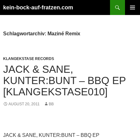
Zum
Suchen
kein-bock-auf-fratzen.com
Inhalt
PRIMÄR
springen
MENÜ
Schlagwortarchiv: Maziné Remix
KLANGEKSTASE RECORDS
JACK & SANE,
KUNTER:BUNT – BBQ EP
[KLANGEKSTASE010]
AUGUST 20, 2011
BB
JACK & SANE, KUNTER:BUNT – BBQ EP