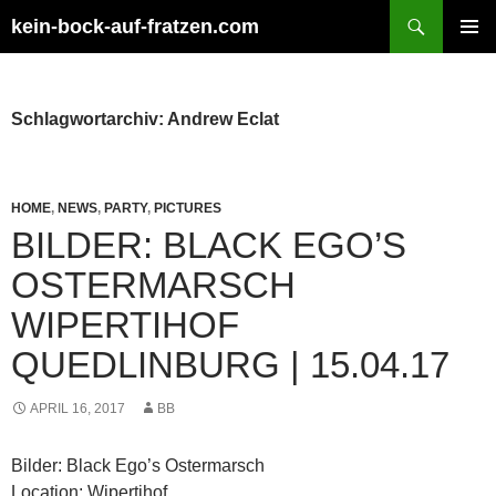
Zum
Suchen
kein-bock-auf-fratzen.com
Inhalt
PRIMÄR
springen
MENÜ
Schlagwortarchiv: Andrew Eclat
HOME
,
NEWS
,
PARTY
,
PICTURES
BILDER: BLACK EGO’S
OSTERMARSCH
WIPERTIHOF
QUEDLINBURG | 15.04.17
APRIL 16, 2017
BB
Bilder: Black Ego’s Ostermarsch
Location: Wipertihof