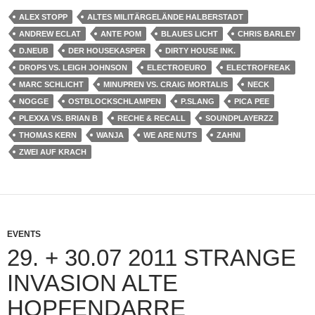
ALEX STOPP
ALTES MILITÄRGELÄNDE HALBERSTADT
ANDREW ECLAT
ANTE POM
BLAUES LICHT
CHRIS BARLEY
D.NEUB
DER HOUSEKASPER
DIRTY HOUSE INK.
DROPS VS. LEIGH JOHNSON
ELECTROEURO
ELECTROFREAK
MARC SCHLICHT
MINUPREN VS. CRAIG MORTALIS
NECK
NOGGE
OSTBLOCKSCHLAMPEN
P.SLANG
PICA PEE
PLEXXA VS. BRIAN B
RECHE & RECALL
SOUNDPLAYERZZ
THOMAS KERN
WANJA
WE ARE NUTS
ZAHNI
ZWEI AUF KRACH
EVENTS
29. + 30.07 2011 STRANGE
INVASION ALTE
HOPFENDARRE