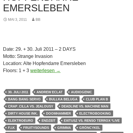
EMERSLEBEN
MAI 3, 2011
BB
Date: 29. + 30. Juli 2011 – 2 DAYS
Motto: Strange Invasion
Location: Alte Hopfendarre Emersleben
29. + 30.07 2011 Strange Invasion Alte Hopfend
Floors: 1 + 3
weiterlesen
→
30. JULI 2011
ANDREW ECLAT
AUDIOGENIC
BANG BANG SERVO
BULLKA BELUGA
CLUB PLAN B
CRAP_CILLA VS. JEALOUSY
DEADLINE VS. MACHINE MAN
DIRTY HOUSE INK.
DOOMHAMMER
ELECTROBOOKING
ELEKTROEURO
ENDZEIT
EXITUSZ VS. RENSO TERROX *LIVE
F.I.K
FRUITYSOUNDS
GRIMMA
GRÖNCYKEL