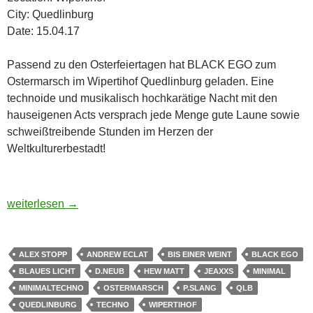
City: Quedlinburg
Date: 15.04.17
Passend zu den Osterfeiertagen hat BLACK EGO zum
Ostermarsch im Wipertihof Quedlinburg geladen. Eine
technoide und musikalisch hochkarätige Nacht mit den
hauseigenen Acts versprach jede Menge gute Laune sowie
schweißtreibende Stunden im Herzen der
Weltkulturerbestadt!
Bilder: Black Ego’s Ostermarsch Wipertihof Quedlinburg | 15.
weiterlesen
→
ALEX STOPP
ANDREW ECLAT
BIS EINER WEINT
BLACK EGO
BLAUES LICHT
D.NEUB
HEW MATT
JEAXXS
MINIMAL
MINIMALTECHNO
OSTERMARSCH
P.SLANG
QLB
QUEDLINBURG
TECHNO
WIPERTIHOF