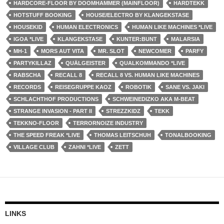
HARDCORE-FLOOR BY DOOMHAMMER (MAINFLOOR)
HARDTEKK
HOTSTUFF BOOKING
HOUSE/ELECTRO BY KLANGEKSTASE
HOUSEKID
HUMAN ELECTRONICS
HUMAN LIKE MACHINES *LIVE
IGOA *LIVE
KLANGEKSTASE
KUNTER:BUNT
MALARSIA
MH-1
MORS AUT VITA
MR. SLOT
NEWCOMER
PARFY
PARTYKILLAZ
QUÄLGEISTER
QUALKOMMANDO *LIVE
RABSCHA
RECALL 8
RECALL 8 VS. HUMAN LIKE MACHINES
RECORDS
REISEGRUPPE KAOZ
ROBOTIK
SANE VS. JAKI
SCHLACHTHOF PRODUCTIONS
SCHWEINEDIZKO AKA M-BEAT
STRANGE INVASION - PART II
STREZZKIDZ
TEKK
TEKKNO-FLOOR
TERRORNOIZE INDUSTRY
THE SPEED FREAK *LIVE
THOMAS LEITSCHUH
TONALBOOKING
VILLAGE CLUB
ZAHNI *LIVE
ZETT
LINKS