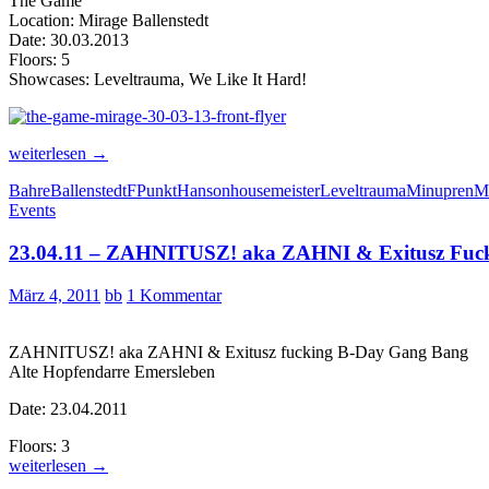
The Game
Location: Mirage Ballenstedt
Date: 30.03.2013
Floors: 5
Showcases: Leveltrauma, We Like It Hard!
The
weiterlesen
→
Game
Bahre
Ballenstedt
FPunkt
Hanson
housemeister
Leveltrauma
Minupren
Mi
Mirage
Events
Ballenstedt
|
23.04.11 – ZAHNITUSZ! aka ZAHNI & Exitusz Fuck
30.03.2013
März 4, 2011
bb
1 Kommentar
ZAHNITUSZ! aka ZAHNI & Exitusz fucking B-Day Gang Bang
Alte Hopfendarre Emersleben
Date: 23.04.2011
Floors: 3
23.04.11
weiterlesen
→
–