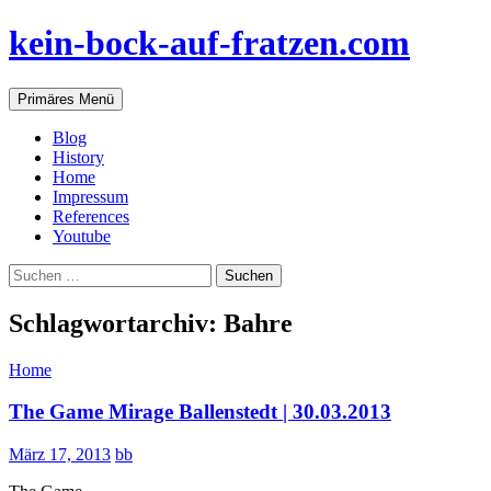
Zum
kein-bock-auf-fratzen.com
Inhalt
springen
Suchen
Primäres Menü
Blog
History
Home
Impressum
References
Youtube
Suchen
nach:
Schlagwortarchiv: Bahre
Home
The Game Mirage Ballenstedt | 30.03.2013
März 17, 2013
bb