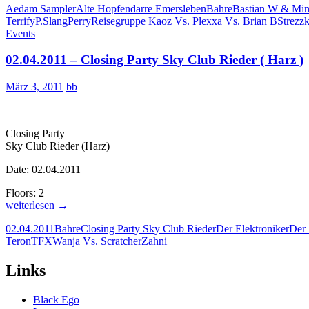
Aedam Sampler
Alte Hopfendarre Emersleben
Bahre
Bastian W & Min
ZAHNITUSZ!
Terrify
P.Slang
Perry
Reisegruppe Kaoz Vs. Plexxa Vs. Brian B
Strezz
aka
Events
ZAHNI
&
02.04.2011 – Closing Party Sky Club Rieder ( Harz )
Exitusz
Fucking
B-
März 3, 2011
bb
Day
Gang
Bang
Alte
Closing Party
Hopfendarre
Sky Club Rieder (Harz)
Emersleben
Date: 02.04.2011
Floors: 2
02.04.2011
weiterlesen
→
–
02.04.2011
Bahre
Closing Party Sky Club Rieder
Der Elektroniker
Der 
Closing
Teron
TFX
Wanja Vs. Scratcher
Zahni
Party
Sky
Club
Links
Rieder
(
Black Ego
Harz