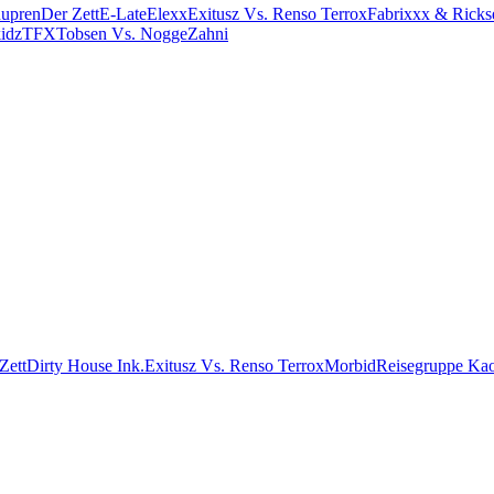
upren
Der Zett
E-Late
Elexx
Exitusz Vs. Renso Terrox
Fabrixxx & Ricks
kidz
TFX
Tobsen Vs. Nogge
Zahni
Zett
Dirty House Ink.
Exitusz Vs. Renso Terrox
Morbid
Reisegruppe Ka