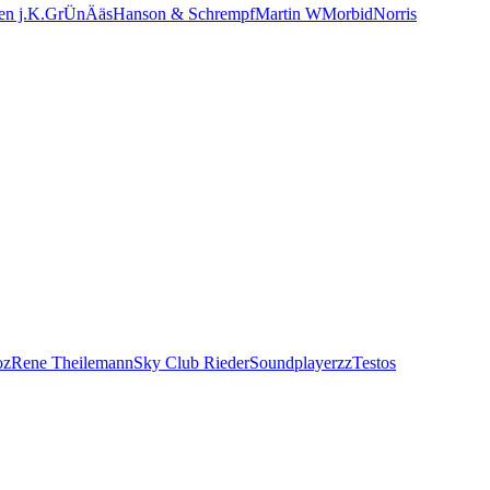
en j.K.
GrÜnÄäs
Hanson & Schrempf
Martin W
Morbid
Norris
oz
Rene Theilemann
Sky Club Rieder
Soundplayerzz
Testos