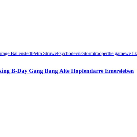
rage Ballenstedt
Petra Struwe
Psychodevils
Stormtrooper
the game
we lik
ing B-Day Gang Bang Alte Hopfendarre Emersleben