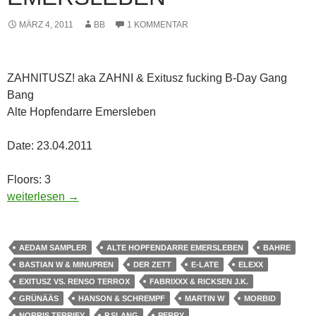
MÄRZ 4, 2011
BB
1 KOMMENTAR
ZAHNITUSZ! aka ZAHNI & Exitusz fucking B-Day Gang
Bang
Alte Hopfendarre Emersleben
Date: 23.04.2011
Floors: 3
23.04.11 – ZAHNITUSZ! aka ZAHNI & Exitusz Fucking B-Day
weiterlesen
→
AEDAM SAMPLER
ALTE HOPFENDARRE EMERSLEBEN
BAHRE
BASTIAN W & MINUPREN
DER ZETT
E-LATE
ELEXX
EXITUSZ VS. RENSO TERROX
FABRIXXX & RICKSEN J.K.
GRÜNÄÄS
HANSON & SCHREMPF
MARTIN W
MORBID
NORRIS TERRIFY
P.SLANG
PERRY