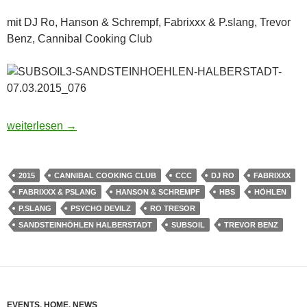
mit DJ Ro, Hanson & Schrempf, Fabrixxx & P.slang, Trevor
Benz, Cannibal Cooking Club
Partybilder: Subsoil 3 Sandsteinhöhlen Halberstadt | 07.03.2
weiterlesen
→
2015
CANNIBAL COOKING CLUB
CCC
DJ RO
FABRIXXX
FABRIXXX & PSLANG
HANSON & SCHREMPF
HBS
HÖHLEN
P.SLANG
PSYCHO DEVILZ
RO TRESOR
SANDSTEINHÖHLEN HALBERSTADT
SUBSOIL
TREVOR BENZ
EVENTS
,
HOME
,
NEWS