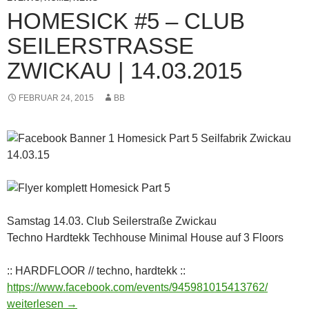
HOMESICK #5 – CLUB
SEILERSTRASSE Z
WICKAU | 14.03.2015
FEBRUAR 24, 2015
BB
Samstag 14.03. Club Seilerstraße Zwickau
Techno Hardtekk Techhouse Minimal House auf 3 Floors
:: HARDFLOOR // techno, hardtekk ::
https://www.facebook.com/events/945981015413762/
HOMESICK #5 – Club Seilerstraße Zwickau | 14.03.2015
weiterlesen
→