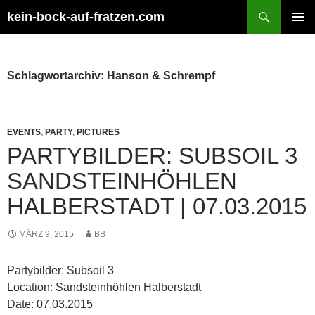
Zum
Suchen
kein-bock-auf-fratzen.com
Inhalt
PRIMÄR
springen
MENÜ
Schlagwortarchiv: Hanson & Schrempf
EVENTS
,
PARTY
,
PICTURES
PARTYBILDER: SUBSOIL 3
SANDSTEINHÖHLEN
HALBERSTADT | 07.03.2015
MÄRZ 9, 2015
BB
Partybilder: Subsoil 3
Location: Sandsteinhöhlen Halberstadt
Date: 07.03.2015