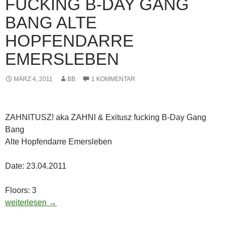
FUCKING B-DAY GANG
BANG ALTE
HOPFENDARRE
EMERSLEBEN
MÄRZ 4, 2011
BB
1 KOMMENTAR
ZAHNITUSZ! aka ZAHNI & Exitusz fucking B-Day Gang
Bang
Alte Hopfendarre Emersleben
Date: 23.04.2011
Floors: 3
23.04.11 – ZAHNITUSZ! aka ZAHNI & Exitusz Fucking B-Day
weiterlesen
→