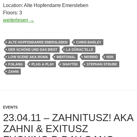
Location: Alte Hopfendarre Emersleben
Floors: 3
5 Jahre Fabrixxx & Ricksen j.k. B-Day Bash Alte Hopfendarre
weiterlesen
→
ALTE HOPFENDARRE EMERSLEBEN
CHRIS BARLEY
DER SCHÖNE UND DAS BIEST
LA DÛRAC'ELLE
LOW SCENE AKA ROMA
MIDITONAL
MORBID
NDK
P.SLANG
PLUG & PLAY
SHAYTEK
STEPHAN STRUBE
ZAHNI
EVENTS
23.04.11 – ZAHNITUSZ! AKA
ZAHNI & EXITUSZ