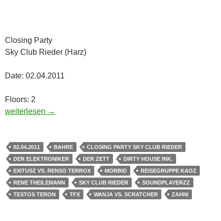
Closing Party
Sky Club Rieder (Harz)
Date: 02.04.2011
Floors: 2
02.04.2011 – Closing Party Sky Club Rieder ( Harz )
weiterlesen
→
02.04.2011
BAHRE
CLOSING PARTY SKY CLUB RIEDER
DER ELEKTRONIKER
DER ZETT
DIRTY HOUSE INK.
EXITUSZ VS. RENSO TERROX
MORBID
REISEGRUPPE KAOZ
RENE THEILEMANN
SKY CLUB RIEDER
SOUNDPLAYERZZ
TESTOS TERON
TFX
WANJA VS. SCRATCHER
ZAHNI