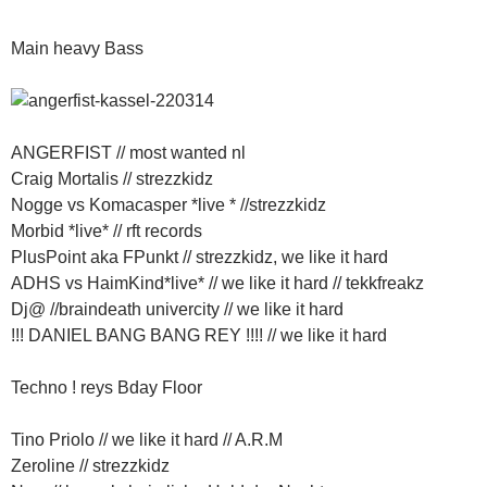
Main heavy Bass
ANGERFIST // most wanted nl
Craig Mortalis // strezzkidz
Nogge vs Komacasper *live * //strezzkidz
Morbid *live* // rft records
PlusPoint aka FPunkt // strezzkidz, we like it hard
ADHS vs HaimKind*live* // we like it hard // tekkfreakz
Dj@ //braindeath univercity // we like it hard
!!! DANIEL BANG BANG REY !!!! // we like it hard
Techno ! reys Bday Floor
Tino Priolo // we like it hard // A.R.M
Zeroline // strezzkidz